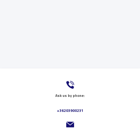
Ask us by phone:
+36203900231
Send us a message: